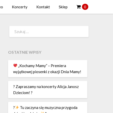
eo
Koncerty
Kontakt
Sklep
0
Szukaj:
OSTATNIE WPISY
„Kochamy Mamy” – Premiera
wyjątkowej piosenki z okazji Dnia Mamy!
? Zapraszamy na koncerty Alicja Janosz
Dzieciom! ?
?
Tu zaczyna się muzyczna przygoda