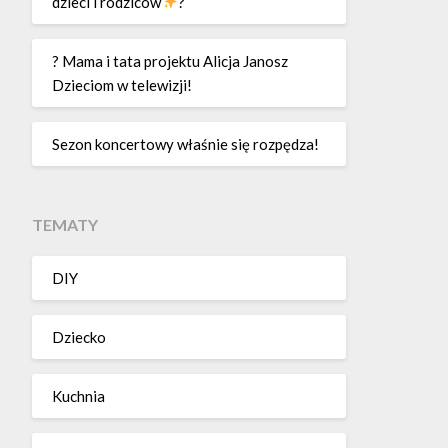
dzieci i rodziców
?
? Mama i tata projektu Alicja Janosz
Dzieciom w telewizji!
Sezon koncertowy właśnie się rozpędza!
TEMATY
DIY
Dziecko
Kuchnia