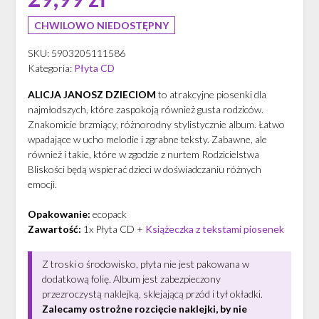
CHWILOWO NIEDOSTĘPNY
SKU:
5903205111586
Kategoria:
Płyta CD
ALICJA JANOSZ DZIECIOM
to atrakcyjne piosenki dla
najmłodszych, które zaspokoją również gusta rodziców.
Znakomicie brzmiący, różnorodny stylistycznie album. Łatwo
wpadające w ucho melodie i zgrabne teksty. Zabawne, ale
również i takie, które w zgodzie z nurtem Rodzicielstwa
Bliskości będą wspierać dzieci w doświadczaniu różnych
emocji.
Opakowanie:
ecopack
Zawartość:
1x Płyta CD +
Książeczka z tekstami piosenek
Z troski o środowisko, płyta nie jest pakowana w
dodatkową folię. Album jest zabezpieczony
przezroczystą naklejką, sklejającą przód i tył okładki.
Zalecamy ostrożne rozcięcie naklejki, by nie