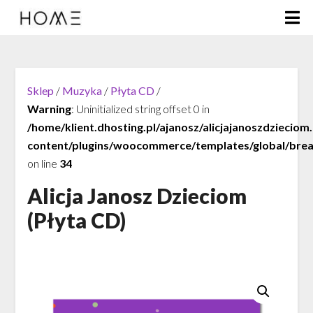
Sklep
/
Muzyka
/
Płyta CD
/
Warning
: Uninitialized string offset 0 in
/home/klient.dhosting.pl/ajanosz/alicjajanoszdzieciom
content/plugins/woocommerce/templates/global/bre
on line
34
Alicja Janosz Dzieciom
(Płyta CD)