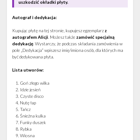
uszkodzić okładki płyty.
Autograf i dedykacja:
Kupując płytę na tej stronie, kupujesz egzemplarz
z
autografem Alicji
.
Możesz także
zamówić specjalną
dedykację
. Wystarczy, że podczas składania zamówienia w
pole „Dedykacja” wpiszesz imię/imiona osób, dla których ma
być dedykowana płyta.
Lista utworów:
Goń złego wilka
Idzie jesień
Czyste disco
Nutę łap
Tańcz
Śnieżna kulka
Funky duszek
Rybka
Wiosna