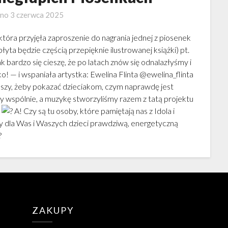
ano
3 czerwca 2025
tóra przyjęła zaproszenie do nagrania jednej z piosenek
łyta będzie częścią przepięknie ilustrowanej książki) pt.
ardzo się cieszę, że po latach znów się odnalazłyśmy i
ko! — i wspaniała artystka: Ewelina Flinta @ewelina_flinta
uszy, żeby pokazać dzieciakom, czym naprawdę jest
śmy wspólnie, a muzykę stworzyliśmy razem z tatą projektu
i
A! Czy są tu osoby, które pamiętają nas z Idola i
 dla Was i Waszych dzieci prawdziwą, energetyczną
ZAKUPY