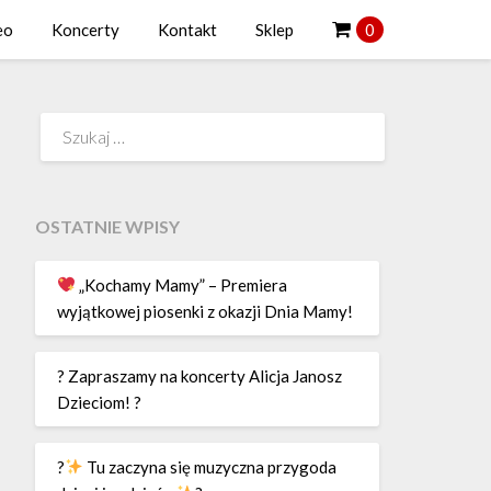
eo
Koncerty
Kontakt
Sklep
0
Szukaj:
OSTATNIE WPISY
„Kochamy Mamy” – Premiera
wyjątkowej piosenki z okazji Dnia Mamy!
? Zapraszamy na koncerty Alicja Janosz
Dzieciom! ?
?
Tu zaczyna się muzyczna przygoda