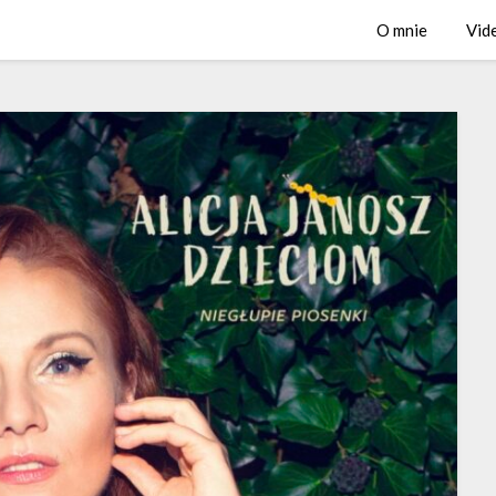
O mnie
Vid