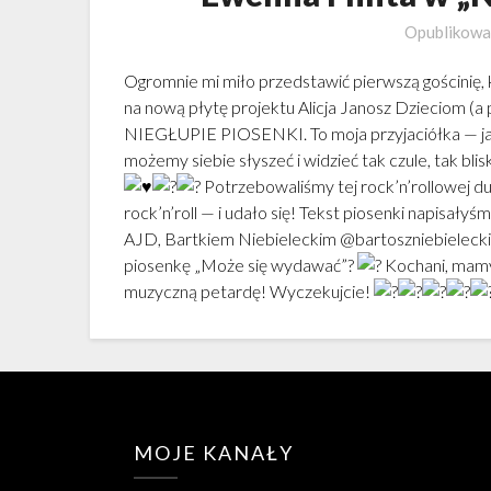
Opublikow
Ogromnie mi miło przedstawić pierwszą gościnię, k
na nową płytę projektu Alicja Janosz Dzieciom (a p
NIEGŁUPIE PIOSENKI. To moja przyjaciółka — jak b
możemy siebie słyszeć i widzieć tak czule, tak blis
Potrzebowaliśmy tej rock’n’rollowej d
rock’n’roll — i udało się! Tekst piosenki napisały
AJD, Bartkiem Niebieleckim @bartoszniebieleck
piosenkę „Może się wydawać”?
Kochani, mamy
muzyczną petardę! Wyczekujcie!
MOJE KANAŁY