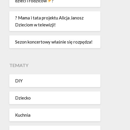
dzieci i rodziców
?
? Mama i tata projektu Alicja Janosz
Dzieciom w telewizji!
Sezon koncertowy właśnie się rozpędza!
TEMATY
DIY
Dziecko
Kuchnia