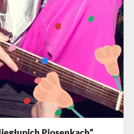
Niegłupich Piosenkach”