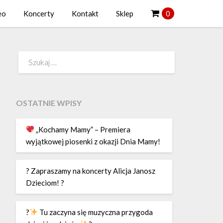
eo
Koncerty
Kontakt
Sklep
0
Szukaj:
OSTATNIE WPISY
„Kochamy Mamy” – Premiera
wyjątkowej piosenki z okazji Dnia Mamy!
? Zapraszamy na koncerty Alicja Janosz
Dzieciom! ?
?
Tu zaczyna się muzyczna przygoda