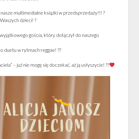
asze multimedialne książki w przedsprzedaży!!! ?
 Waszych dzieci! ?
wyjątkowego gościa, który dołączył do naszego
 duetu w rytmach reggae! ??
la” – już nie mogę się doczekać, aż ją usłyszycie! ??