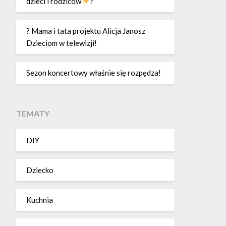
dzieci i rodziców
?
? Mama i tata projektu Alicja Janosz
Dzieciom w telewizji!
Sezon koncertowy właśnie się rozpędza!
TEMATY
DIY
Dziecko
Kuchnia