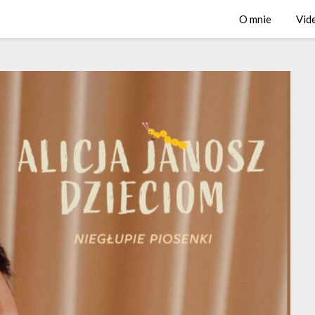
O mnie
Vid