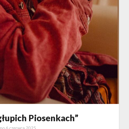
głupich Piosenkach”
ano
6 czerwca 2025