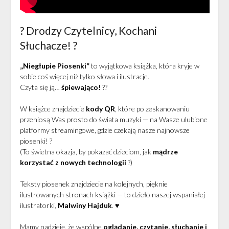
? Drodzy Czytelnicy, Kochani
Słuchacze! ?
„Niegłupie Piosenki”
to wyjątkowa książka, która kryje w
sobie coś więcej niż tylko słowa i ilustracje.
Czyta się ją…
śpiewająco!
??
W książce znajdziecie
kody QR
, które po zeskanowaniu
przeniosą Was prosto do świata muzyki — na Wasze ulubione
platformy streamingowe, gdzie czekają nasze najnowsze
piosenki! ?
(To świetna okazja, by pokazać dzieciom, jak
mądrze
korzystać z nowych technologii
?)
Teksty piosenek znajdziecie na kolejnych, pięknie
ilustrowanych stronach książki — to dzieło naszej wspaniałej
ilustratorki,
Malwiny Hajduk
. ♥️
Mamy nadzieję, że wspólne
oglądanie, czytanie, słuchanie i