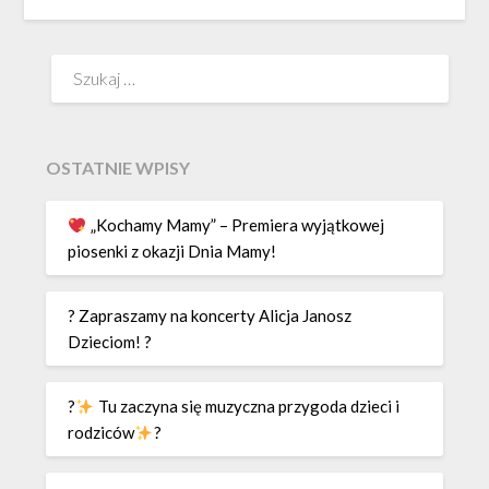
Szukaj:
OSTATNIE WPISY
„Kochamy Mamy” – Premiera wyjątkowej
piosenki z okazji Dnia Mamy!
? Zapraszamy na koncerty Alicja Janosz
Dzieciom! ?
?
Tu zaczyna się muzyczna przygoda dzieci i
rodziców
?