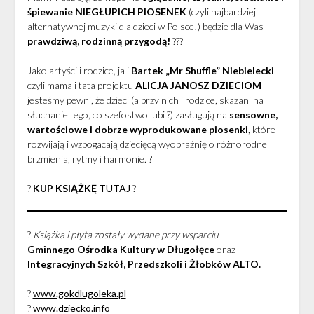
śpiewanie NIEGŁUPICH PIOSENEK
(czyli najbardziej
alternatywnej muzyki dla dzieci w Polsce!) będzie dla Was
prawdziwą, rodzinną przygodą!
???
Jako artyści i rodzice, ja i
Bartek „Mr Shuffle” Niebielecki
—
czyli mama i tata projektu
ALICJA JANOSZ DZIECIOM
—
jesteśmy pewni, że dzieci (a przy nich i rodzice, skazani na
słuchanie tego, co szefostwo lubi ?) zasługują na
sensowne,
wartościowe i dobrze wyprodukowane piosenki
, które
rozwijają i wzbogacają dziecięcą wyobraźnię o różnorodne
brzmienia, rytmy i harmonie. ?
?
KUP KSIĄŻKĘ
TUTAJ
?
?
Książka i płyta zostały wydane przy wsparciu
Gminnego Ośrodka Kultury w Długołęce
oraz
Integracyjnych Szkół, Przedszkoli i Żłobków ALTO.
?
www.gokdlugoleka.pl
?
www.dziecko.info