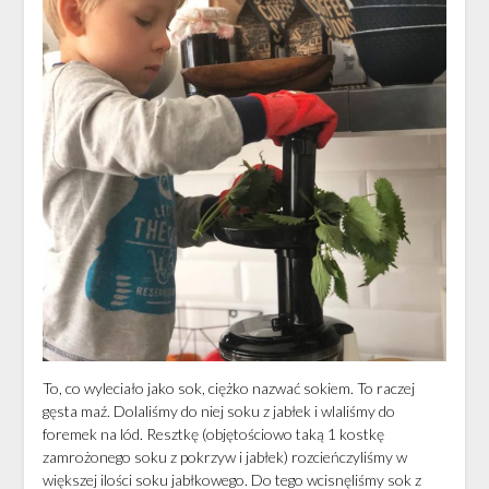
To, co wyleciało jako sok, ciężko nazwać sokiem. To raczej
gęsta maź. Dolaliśmy do niej soku z jabłek i wlaliśmy do
foremek na lód. Resztkę (objętościowo taką 1 kostkę
zamrożonego soku z pokrzyw i jabłek) rozcieńczyliśmy w
większej ilości soku jabłkowego. Do tego wcisnęliśmy sok z