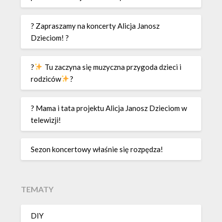
? Zapraszamy na koncerty Alicja Janosz
Dzieciom! ?
?
Tu zaczyna się muzyczna przygoda dzieci i
rodziców
?
? Mama i tata projektu Alicja Janosz Dzieciom w
telewizji!
Sezon koncertowy właśnie się rozpędza!
TEMATY
DIY