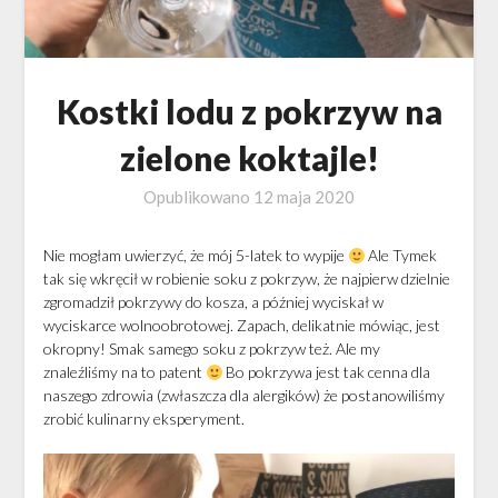
Kostki lodu z pokrzyw na
zielone koktajle!
Opublikowano
12 maja 2020
Nie mogłam uwierzyć, że mój 5-latek to wypije
Ale Tymek
tak się wkręcił w robienie soku z pokrzyw, że najpierw dzielnie
zgromadził pokrzywy do kosza, a później wyciskał w
wyciskarce wolnoobrotowej. Zapach, delikatnie mówiąc, jest
okropny! Smak samego soku z pokrzyw też. Ale my
znaleźliśmy na to patent
Bo pokrzywa jest tak cenna dla
naszego zdrowia (zwłaszcza dla alergików) że postanowiliśmy
zrobić kulinarny eksperyment.