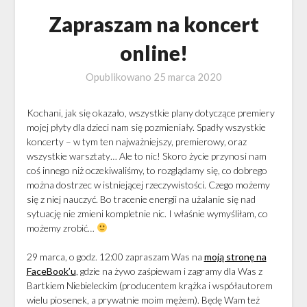
Zapraszam na koncert
online!
Opublikowano
25 marca 2020
Kochani, jak się okazało, wszystkie plany dotyczące premiery
mojej płyty dla dzieci nam się pozmieniały. Spadły wszystkie
koncerty – w tym ten najważniejszy, premierowy, oraz
wszystkie warsztaty… Ale to nic! Skoro życie przynosi nam
coś innego niż oczekiwaliśmy, to rozglądamy się, co dobrego
można dostrzec w istniejącej rzeczywistości. Czego możemy
się z niej nauczyć. Bo tracenie energii na użalanie się nad
sytuację nie zmieni kompletnie nic. I właśnie wymyśliłam, co
możemy zrobić…
29 marca, o godz. 12:00 zapraszam Was na
moją stronę na
FaceBook’u
, gdzie na żywo zaśpiewam i zagramy dla Was z
Bartkiem Niebieleckim (producentem krążka i współautorem
wielu piosenek, a prywatnie moim mężem). Będę Wam też