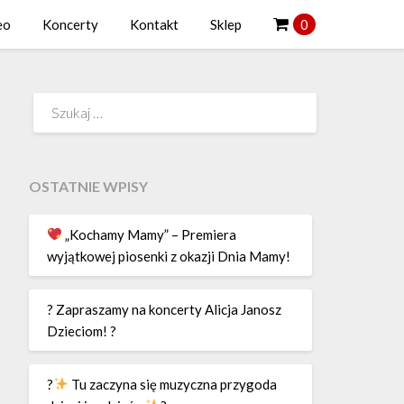
eo
Koncerty
Kontakt
Sklep
0
Szukaj:
OSTATNIE WPISY
„Kochamy Mamy” – Premiera
wyjątkowej piosenki z okazji Dnia Mamy!
? Zapraszamy na koncerty Alicja Janosz
Dzieciom! ?
?
Tu zaczyna się muzyczna przygoda