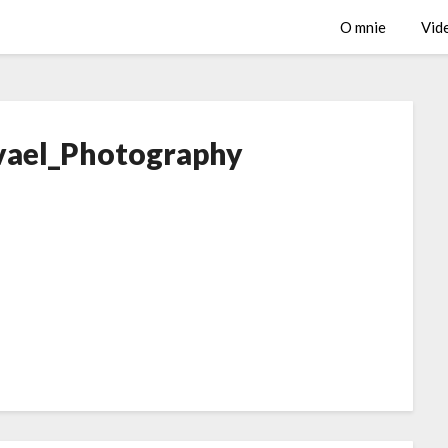
O mnie
Vid
vael_Photography