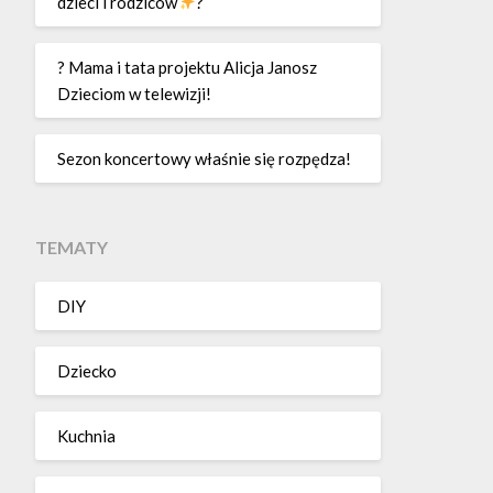
dzieci i rodziców
?
? Mama i tata projektu Alicja Janosz
Dzieciom w telewizji!
Sezon koncertowy właśnie się rozpędza!
TEMATY
DIY
Dziecko
Kuchnia