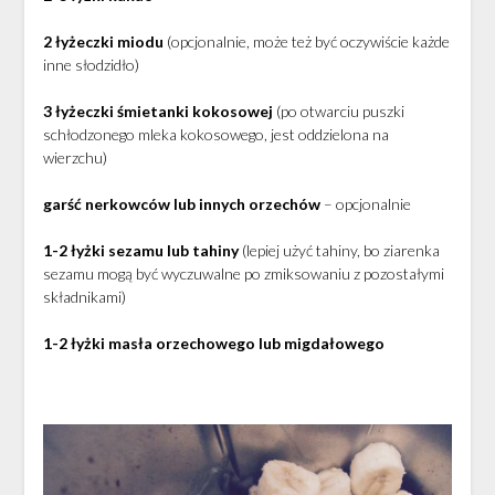
2 łyżeczki miodu
(opcjonalnie, może też być oczywiście każde
inne słodzidło)
3 łyżeczki śmietanki kokosowej
(po otwarciu puszki
schłodzonego mleka kokosowego, jest oddzielona na
wierzchu)
garść nerkowców lub innych orzechów
– opcjonalnie
1-2 łyżki sezamu lub tahiny
(lepiej użyć tahiny, bo ziarenka
sezamu mogą być wyczuwalne po zmiksowaniu z pozostałymi
składnikami)
1-2 łyżki masła orzechowego lub migdałowego