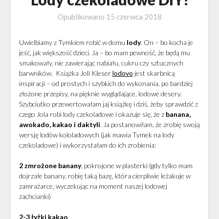
Opublikowano
15 czerwca 2018
Uwielbiamy z Tymkiem robić w domu
lody
. On – bo kocha je
jeść, jak większość dzieci. Ja – bo mam pewność, że będą mu
smakowały, nie zawierając nabiału, cukru czy sztucznych
barwników. Książka Joli Kleser
lodovo
jest skarbnicą
inspiracji – od prostych i szybkich do wykonania, po bardziej
złożone przepisy, na pięknie wyglądające, lodowe desery.
Szybciutko przewertowałam jaj książkę i dziś, żeby sprawdzić z
czego Jola robi lody czekoladowe i okazuje się, że z
banana,
awokado, kakao i daktyli
. Ja postanowiłam, że zrobię swoją
wersję lodów kololadowych (jak mawia Tymek na lody
czekoladowe) i wykorzystałam do ich zrobienia:
2 zmrożone banany
, pokrojone w plasterki (gdy tylko mam
dojrzałe banany, robię taką bazę, która cierpliwie leżakuje w
zamrażarce, wyczekując na moment naszej lodowej
zachcianki)
2-3 łyżki kakao