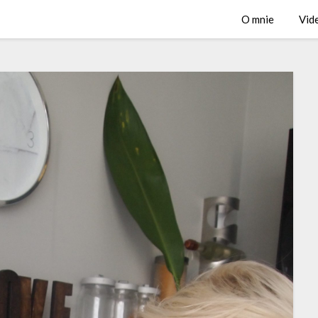
O mnie
Vid