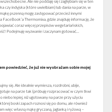
wszechobecne. Ale nie poddaję się i zagłębiam się w ten
ka czy indyjska (które uwielbiam) lub dania na parze, w
a mąkę pszenną mogę zastępować przecież innymi
na FaceBook’a Thermomixa, gdzie znajduję informację, że
ę pojawiać coraz więcej przepisów wegetariańskich,
ość! Podejmuję wyzwanie i zaczynam gotować…
em powiedzieć, że już nie wyobrażam sobie mojej
jmy się. Ale idealnie wymiesza, rozdrobni, ubije,
ugotuje na parze tak (próbuję rozpracować w czym tkwi
 o niebo lepiej, niż ugotowany na parze przy użyciu
 której boski zapach roznosi się po domu, ale również
Mam więc własną mąkę gryczaną, jaglanką i ryżową –