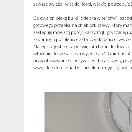
zawsze świeżą i w takiej ilości, w jakiej potrzebuję
Co dwa dni piekę bułki i chleb (a w tej chwili pączk
gotowego przepisu na chleb orkiszowy, który mam 
zastępuję mniejszą porcją kaszy/mąki gryczanej i 
zapomnę o posoleniu ciasta, czy dodaniu oliwy, co
Najlepsze jest to, że poświęcam temu dosłownie 10
włożenie do piekarnika i wyjęcie po 20 min (lub 5
przygotowywanie pieczywa jest teraz czystą przyj
wszystkie akcesoria, bez problemu myje się pod