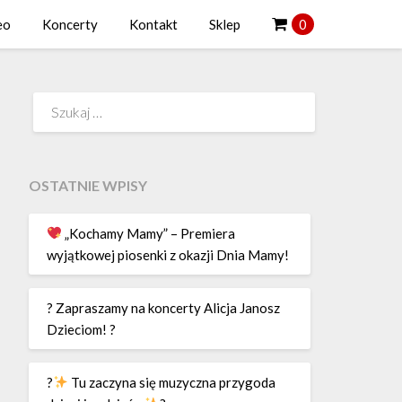
eo
Koncerty
Kontakt
Sklep
0
Szukaj:
OSTATNIE WPISY
„Kochamy Mamy” – Premiera
wyjątkowej piosenki z okazji Dnia Mamy!
? Zapraszamy na koncerty Alicja Janosz
Dzieciom! ?
?
Tu zaczyna się muzyczna przygoda