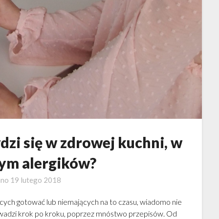
zi się w zdrowej kuchni, w
ym alergików?
ano
19 lutego 2018
iących gotować lub niemających na to czasu, wiadomo nie
rowadzi krok po kroku, poprzez mnóstwo przepisów. Od