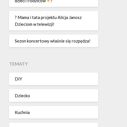
dzieci i rodziców
?
? Mama i tata projektu Alicja Janosz
Dzieciom w telewizji!
Sezon koncertowy właśnie się rozpędza!
TEMATY
DIY
Dziecko
Kuchnia