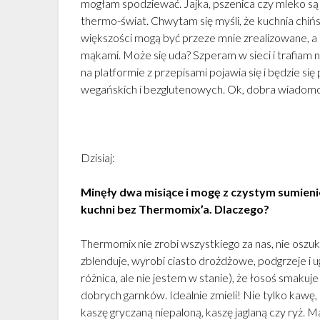
mogłam spodziewać. Jajka, pszenica czy mleko są 
thermo-świat. Chwytam się myśli, że kuchnia chińs
większości mogą być przeze mnie zrealizowane, 
mąkami. Może się uda? Szperam w sieci i trafiam 
na platformie z przepisami pojawia się i będzie si
wegańskich i bezglutenowych. Ok, dobra wiadom
Dzisiaj:
Minęły dwa misiące i mogę z czystym sumieni
kuchni bez Thermomix’a. Dlaczego?
Thermomix nie zrobi wszystkiego za nas, nie oszuku
zblenduje, wyrobi ciasto drożdżowe, podgrzeje i 
różnica, ale nie jestem w stanie), że łosoś smakuje
dobrych garnków. Idealnie zmieli! Nie tylko kawę,
kaszę gryczaną niepaloną, kaszę jaglaną czy ryż. 