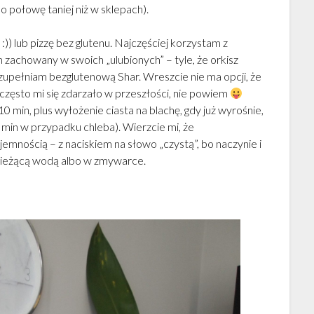
 (o połowę taniej niż w sklepach).
i :)) lub pizzę bez glutenu. Najczęściej korzystam z
zachowany w swoich „ulubionych” – tyle, że orkisz
uzupełniam bezglutenową Shar. Wreszcie nie ma opcji, że
 często mi się zdarzało w przeszłości, nie powiem
 min, plus wyłożenie ciasta na blachę, gdy już wyrośnie,
0 min w przypadku chleba). Wierzcie mi, że
emnością – z naciskiem na słowo „czystą”, bo naczynie i
 bieżącą wodą albo w zmywarce.