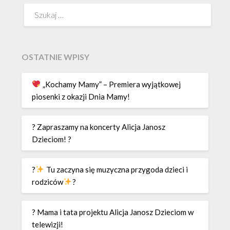
Szukaj:
OSTATNIE WPISY
„Kochamy Mamy” – Premiera wyjątkowej
piosenki z okazji Dnia Mamy!
? Zapraszamy na koncerty Alicja Janosz
Dzieciom! ?
?
Tu zaczyna się muzyczna przygoda dzieci i
rodziców
?
? Mama i tata projektu Alicja Janosz Dzieciom w
telewizji!