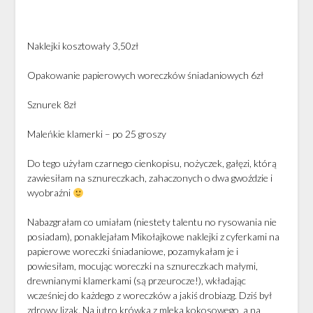
Naklejki kosztowały 3,50zł
Opakowanie papierowych woreczków śniadaniowych 6zł
Sznurek 8zł
Maleńkie klamerki – po 25 groszy
Do tego użyłam czarnego cienkopisu, nożyczek, gałęzi, którą
zawiesiłam na sznureczkach, zahaczonych o dwa gwoździe i
wyobraźni
Nabazgrałam co umiałam (niestety talentu no rysowania nie
posiadam), ponaklejałam Mikołajkowe naklejki z cyferkami na
papierowe woreczki śniadaniowe, pozamykałam je i
powiesiłam, mocując woreczki na sznureczkach małymi,
drewnianymi klamerkami (są przeurocze!), wkładając
wcześniej do każdego z woreczków a jakiś drobiazg. Dziś był
zdrowy lizak. Na jutro krówka z mleka kokosowego, a na