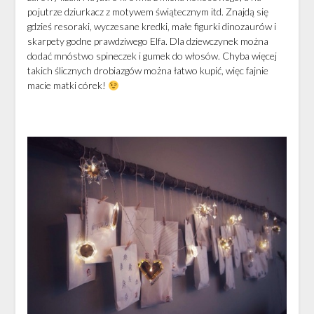
pojutrze dziurkacz z motywem świątecznym itd. Znajdą się
gdzieś resoraki, wyczesane kredki, małe figurki dinozaurów i
skarpety godne prawdziwego Elfa. Dla dziewczynek można
dodać mnóstwo spineczek i gumek do włosów. Chyba więcej
takich ślicznych drobiazgów można łatwo kupić, więc fajnie
macie matki córek!