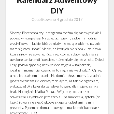
DIY
Opublikowano
4 grudnia 2017
Śledząc Pinteresta czy Instagrama można się zachwycić, ale i
popaść w kompleksy. Na zdjęciach piękni, zadbani i modnie
wystylizowani ludzie, którzy nigdy nie mają problemu pt. „nie
mam się w co ubrać”. Meble, na których nie siada kurz. Kawa,
która nigdy nie stygnie. Kuchnie, których blaty nigdy nie są
uwalone tak jak mój i pościele, które nigdy się nie gniotą. Dzieci
i psy, pozwalające się uchwycić do zdjęcia w najbardziej
idealnym momencie (czemu mi to nigdy nie wychodzi?). Oj nie,
u nas jest całkiem inaczej… Na domiar złego, mamy 1 grudnia
(posta wrzucam z 3-dniowym delayem, aż tak nie ogarniam,
wybaczcie! :)) a kalendarza adwentowego dla mojego synka
brak. No pięknie Matka Polka… Więc prędko, zaraz po
odwiezieniu Tymka do przeszkola – pasmanteria, apteka (po
lizaki) i dwa inne sieciówkowe sklepy z gadżetami na mini
prezenty. Pędem do domu i – uwaga – matka robi kalendarz
adwentowy! DIY!