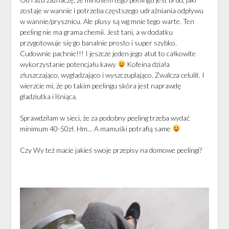
zostaje w wannie i potrzeba częstszego udrażniania odpływu
w wannie/prysznicu. Ale plusy są wg mnie tego warte. Ten
peeling nie ma grama chemii. Jest tani, a w dodatku
przygotowuje się go banalnie prosto i super szybko.
Cudownie pachnie!!! I jeszcze jeden jego atut to całkowite
wykorzystanie potencjału kawy
Kofeina działa
złuszczająco, wygładzająco i wyszczuplająco. Zwalcza celulit. I
wierzcie mi, że po takim peelingu skóra jest naprawdę
gładziutka i lśniąca.
Sprawdziłam w sieci, że za podobny peeling trzeba wydać
minimum 40-50zł. Hm… A mamuśki potrafią same
Czy Wy też macie jakieś swoje przepisy na domowe peelingi?