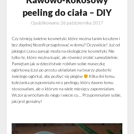
peeling do ciała – DIY
Opublikowano
26 października 2017
Czy istnieją świetne kosmetyki, które można tanim kosztem i
bez zbędnej filozofii przygotować w domu? Oczywiście! Już od
jakiegoś czasu panuje moda na ekologiczne kosmetyki. Nie
tylko te, które można kupić, ale również zrobić samodzielnie.
Pamiętam jak w dzieciństwie robiłam sobie maseczkę
ogórkową (czyi po prostu układałam na twarzy plasterki
świeżego ogórka), aby pozbyć się piegów
Kilka dni temu,
koleżanka przypomniała mi o peelingu, który dawno temu
stosowałam, ale o którym na wiele miesięcy zapomniałam.
Wczoraj wróciłam do niego i wiecie co… Przypomniałam sobie,
jaki jest genialny!