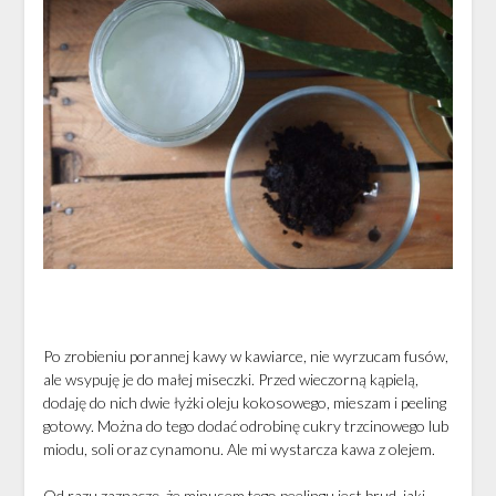
Po zrobieniu porannej kawy w kawiarce, nie wyrzucam fusów,
ale wsypuję je do małej miseczki. Przed wieczorną kąpielą,
dodaję do nich dwie łyżki oleju kokosowego, mieszam i peeling
gotowy. Można do tego dodać odrobinę cukry trzcinowego lub
miodu, soli oraz cynamonu. Ale mi wystarcza kawa z olejem.
Od razu zaznaczę, że minusem tego peelingu jest brud, jaki