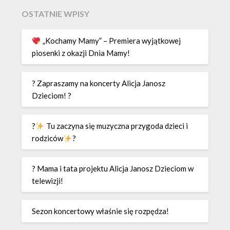
OSTATNIE WPISY
„Kochamy Mamy” – Premiera wyjątkowej
piosenki z okazji Dnia Mamy!
? Zapraszamy na koncerty Alicja Janosz
Dzieciom! ?
?
Tu zaczyna się muzyczna przygoda dzieci i
rodziców
?
? Mama i tata projektu Alicja Janosz Dzieciom w
telewizji!
Sezon koncertowy właśnie się rozpędza!