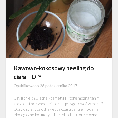
Kawowo-kokosowy peeling do
ciała – DIY
Opublikowano
26 października 2017
Czy istnieją świetne kosmetyki, które można tanim
kosztem i bez zbędnej filozofii przygotować w domu?
Oczywiście! Już od jakiegoś czasu panuje moda na
ekologiczne kosmetyki. Nie tylko te, które można