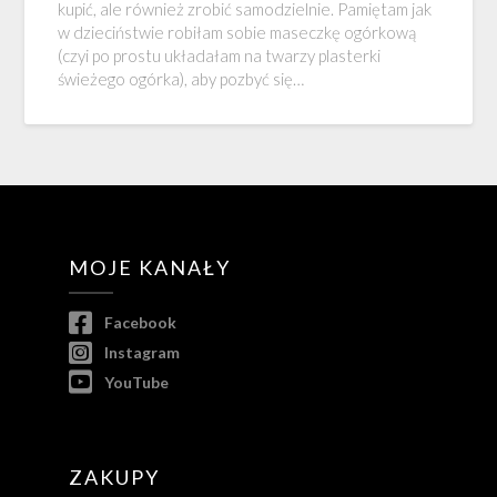
kupić, ale również zrobić samodzielnie. Pamiętam jak
w dzieciństwie robiłam sobie maseczkę ogórkową
(czyi po prostu układałam na twarzy plasterki
świeżego ogórka), aby pozbyć się…
MOJE KANAŁY
Facebook
Instagram
YouTube
ZAKUPY