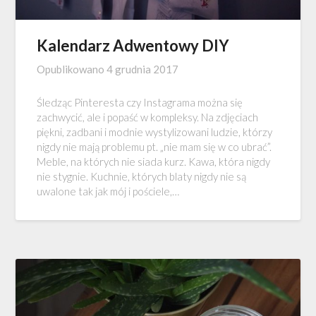
Kalendarz Adwentowy DIY
Opublikowano
4 grudnia 2017
Śledząc Pinteresta czy Instagrama można się
zachwycić, ale i popaść w kompleksy. Na zdjęciach
piękni, zadbani i modnie wystylizowani ludzie, którzy
nigdy nie mają problemu pt. „nie mam się w co ubrać”.
Meble, na których nie siada kurz. Kawa, która nigdy
nie stygnie. Kuchnie, których blaty nigdy nie są
uwalone tak jak mój i pościele,…