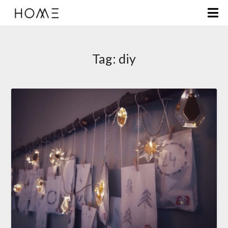
Tag:
diy