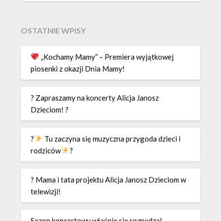
OSTATNIE WPISY
„Kochamy Mamy” – Premiera wyjątkowej
piosenki z okazji Dnia Mamy!
? Zapraszamy na koncerty Alicja Janosz
Dzieciom! ?
?
Tu zaczyna się muzyczna przygoda dzieci i
rodziców
?
? Mama i tata projektu Alicja Janosz Dzieciom w
telewizji!
Sezon koncertowy właśnie się rozpędza!