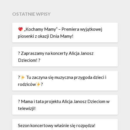
OSTATNIE WPISY
„Kochamy Mamy” – Premiera wyjątkowej
piosenki z okazji Dnia Mamy!
? Zapraszamy na koncerty Alicja Janosz
Dzieciom! ?
?
Tu zaczyna się muzyczna przygoda dzieci i
rodziców
?
? Mama i tata projektu Alicja Janosz Dzieciom w
telewizji!
Sezon koncertowy właśnie się rozpędza!