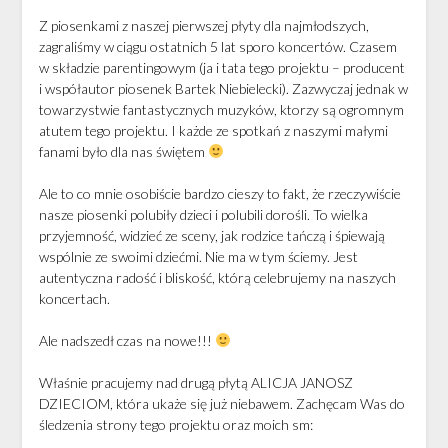
Z piosenkami z naszej pierwszej płyty dla najmłodszych,
zagraliśmy w ciągu ostatnich 5 lat sporo koncertów. Czasem
w składzie parentingowym (ja i tata tego projektu – producent
i współautor piosenek Bartek Niebielecki). Zazwyczaj jednak w
towarzystwie fantastycznych muzyków, ktorzy są ogromnym
atutem tego projektu. I każde ze spotkań z naszymi małymi
fanami było dla nas świętem
Ale to co mnie osobiście bardzo cieszy to fakt, że rzeczywiście
nasze piosenki polubiły dzieci i polubili dorośli. To wielka
przyjemność, widzieć ze sceny, jak rodzice tańczą i śpiewają
wspólnie ze swoimi dziećmi. Nie ma w tym ściemy. Jest
autentyczna radość i bliskość, którą celebrujemy na naszych
koncertach.
Ale nadszedł czas na nowe!!!
Właśnie pracujemy nad drugą płytą ALICJA JANOSZ
DZIECIOM, która ukaże się już niebawem. Zachęcam Was do
śledzenia strony tego projektu oraz moich sm: