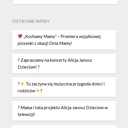
OSTATNIE WPISY
„Kochamy Mamy” – Premiera wyjątkowej
piosenki z okazji Dnia Mamy!
? Zapraszamy na koncerty Alicja Janosz
Dzieciom! ?
?
Tu zaczyna się muzyczna przygoda dzieci i
rodziców
?
? Mama i tata projektu Alicja Janosz Dzieciom w
telewizji!