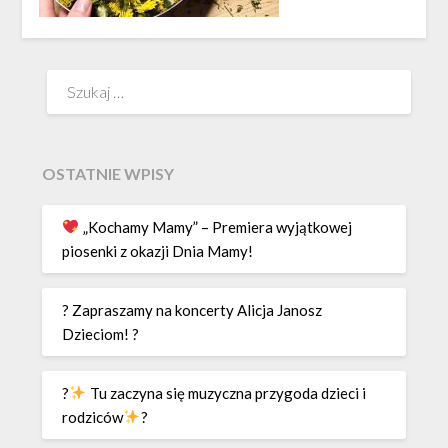
Szukaj:
OSTATNIE WPISY
„Kochamy Mamy” – Premiera wyjątkowej
piosenki z okazji Dnia Mamy!
? Zapraszamy na koncerty Alicja Janosz
Dzieciom! ?
?
Tu zaczyna się muzyczna przygoda dzieci i
rodziców
?