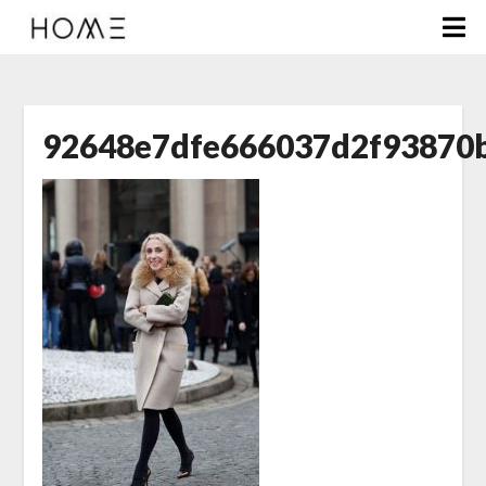
92648e7dfe666037d2f93870