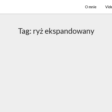
O mnie
Vid
Tag:
ryż ekspandowany