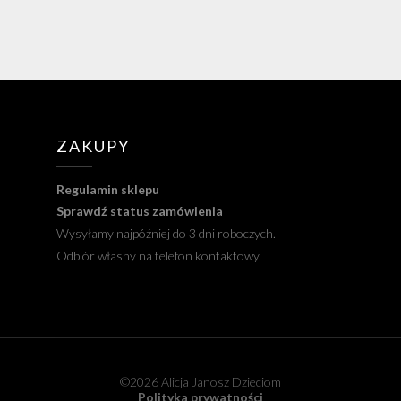
ZAKUPY
Regulamin sklepu
Sprawdź status zamówienia
Wysyłamy najpóźniej do 3 dni roboczych.
Odbiór własny na telefon kontaktowy.
©2026 Alicja Janosz Dzieciom
Polityka prywatności