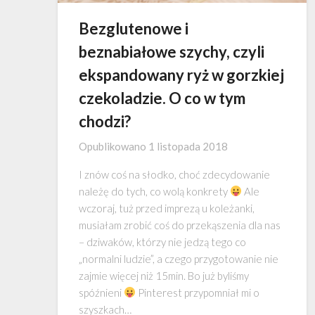
Bezglutenowe i
beznabiałowe szychy, czyli
ekspandowany ryż w gorzkiej
czekoladzie. O co w tym
chodzi?
Opublikowano
1 listopada 2018
I znów coś na słodko, choć zdecydowanie
należę do tych, co wolą konkrety
Ale
wczoraj, tuż przed imprezą u koleżanki,
musiałam zrobić coś do przekąszenia dla nas
– dziwaków, którzy nie jedzą tego co
„normalni ludzie”, a czego przygotowanie nie
zajmie więcej niż 15min. Bo już byliśmy
spóźnieni
Pinterest przypomniał mi o
szyszkach…