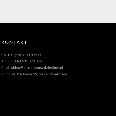
KONTAKT
PN-PT
, godz.
9:00-17:00
Telefon:
+48 601 898 375
Email:
sklep@alicjajanoszdzieciom.pl
Adres:
ul. Parkowa 19, 55-093 Kiełczów