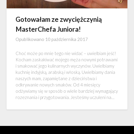
Gotowałam ze zwyciężczynią
MasterChefa Juniora!
Opublikowano
10 października 2017
Choć może po mnie tego nie widać – uwielbiam jeść!
Kocham zaskakiwać mojego męża nowymi potrawami
i smakować jego kulinarnych wyczynów. Uwielbiamy
kuchnię indyjską, arabską i włoską. Uwielbiamy dania
naszych mam, zapamiętane z dzieciństwa i
odkrywanie nowych smaków. Od 4 miesięcy
odżywiamy się w sposób o wiele bardziej wymagający
rozeznania i przygotowania. Jesteśmy uczuleni na…