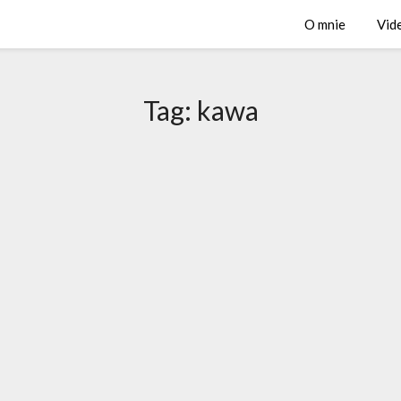
O mnie
Vid
Tag:
kawa