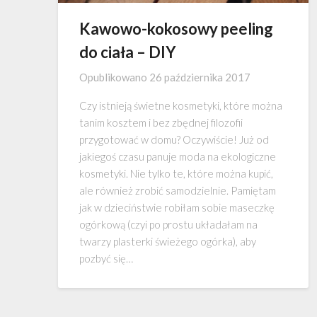
Kawowo-kokosowy peeling
do ciała – DIY
Opublikowano
26 października 2017
Czy istnieją świetne kosmetyki, które można
tanim kosztem i bez zbędnej filozofii
przygotować w domu? Oczywiście! Już od
jakiegoś czasu panuje moda na ekologiczne
kosmetyki. Nie tylko te, które można kupić,
ale również zrobić samodzielnie. Pamiętam
jak w dzieciństwie robiłam sobie maseczkę
ogórkową (czyi po prostu układałam na
twarzy plasterki świeżego ogórka), aby
pozbyć się…