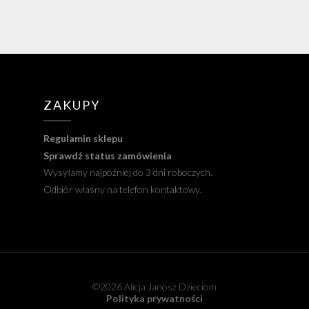
ZAKUPY
Regulamin sklepu
Sprawdź status zamówienia
Wysyłamy najpóźniej do 3 dni roboczych.
Odbiór własny na telefon kontaktowy.
©2026 Alicja Janosz Dzieciom
Polityka prywatności