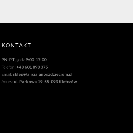
KONTAKT
PN-PT
, godz.
9:00-17:00
Telefon:
+48 601 898 375
Email:
sklep@alicjajanoszdzieciom.pl
Adres:
ul. Parkowa 19, 55-093 Kiełczów