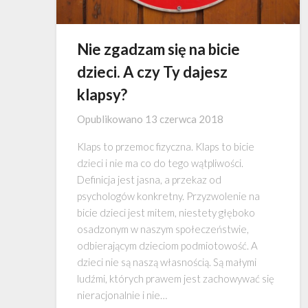
Nie zgadzam się na bicie
dzieci. A czy Ty dajesz
klapsy?
Opublikowano
13 czerwca 2018
Klaps to przemoc fizyczna. Klaps to bicie
dzieci i nie ma co do tego wątpliwości.
Definicja jest jasna, a przekaz od
psychologów konkretny. Przyzwolenie na
bicie dzieci jest mitem, niestety głęboko
osadzonym w naszym społeczeństwie,
odbierającym dzieciom podmiotowość. A
dzieci nie są naszą własnością. Są małymi
ludźmi, których prawem jest zachowywać się
nieracjonalnie i nie…