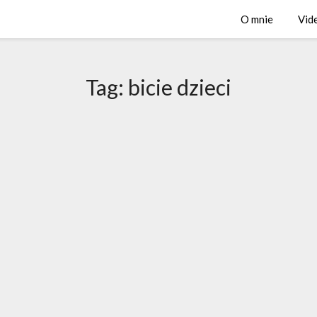
O mnie
Vid
Tag:
bicie dzieci