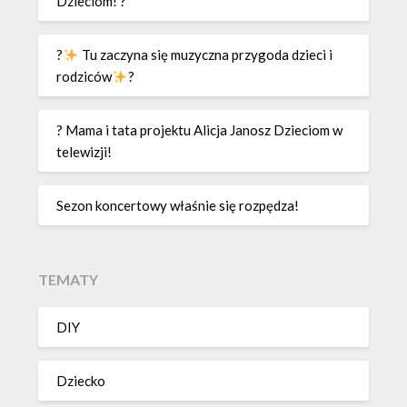
Dzieciom! ?
?
Tu zaczyna się muzyczna przygoda dzieci i
rodziców
?
? Mama i tata projektu Alicja Janosz Dzieciom w
telewizji!
Sezon koncertowy właśnie się rozpędza!
TEMATY
DIY
Dziecko