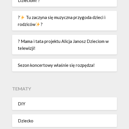
Dzieciom! ?
?
Tu zaczyna się muzyczna przygoda dzieci i
rodziców
?
? Mama i tata projektu Alicja Janosz Dzieciom w
telewizji!
Sezon koncertowy właśnie się rozpędza!
TEMATY
DIY
Dziecko