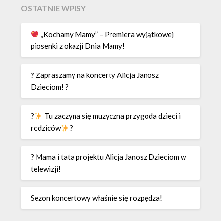
OSTATNIE WPISY
„Kochamy Mamy” – Premiera wyjątkowej
piosenki z okazji Dnia Mamy!
? Zapraszamy na koncerty Alicja Janosz
Dzieciom! ?
?
Tu zaczyna się muzyczna przygoda dzieci i
rodziców
?
? Mama i tata projektu Alicja Janosz Dzieciom w
telewizji!
Sezon koncertowy właśnie się rozpędza!