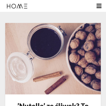
’Nutella’ ze śliwek? To