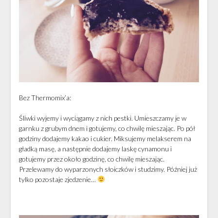
Bez Thermomix’a:
Śliwki wyjemy i wyciągamy z nich pestki. Umieszczamy je w
garnku z grubym dnem i gotujemy, co chwilę mieszając. Po pół
godziny dodajemy kakao i cukier. Miksujemy melakserem na
gładką masę, a następnie dodajemy laskę cynamonu i
gotujemy przez około godzinę, co chwilę mieszając.
Przelewamy do wyparzonych słoiczków i studzimy. Później już
tylko pozostaje zjedzenie…