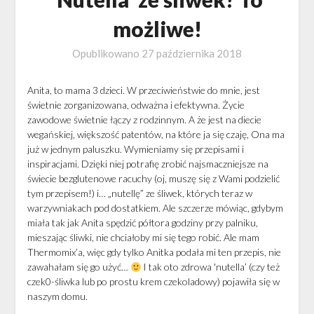
możliwe!
Opublikowano
27 października 2018
Anita, to mama 3 dzieci. W przeciwieństwie do mnie, jest
świetnie zorganizowana, odważna i efektywna. Życie
zawodowe świetnie łączy z rodzinnym. A że jest na diecie
wegańskiej, większość patentów, na które ja się czaję, Ona ma
już w jednym paluszku. Wymieniamy się przepisami i
inspiracjami. Dzięki niej potrafię zrobić najsmaczniejsze na
świecie bezglutenowe racuchy (oj, muszę się z Wami podzielić
tym przepisem!) i… „nutellę” ze śliwek, których teraz w
warzywniakach pod dostatkiem. Ale szczerze mówiąc, gdybym
miała tak jak Anita spędzić półtora godziny przy palniku,
mieszając śliwki, nie chciałoby mi się tego robić. Ale mam
Thermomix’a, więc gdy tylko Anitka podała mi ten przepis, nie
zawahałam się go użyć…
I tak oto zdrowa 'nutella’ (czy też
czek0-śliwka lub po prostu krem czekoladowy) pojawiła się w
naszym domu.