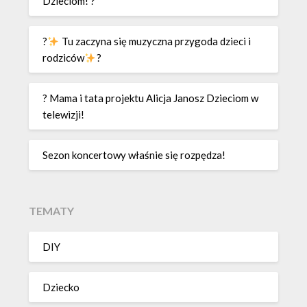
Dzieciom! ?
?
Tu zaczyna się muzyczna przygoda dzieci i
rodziców
?
? Mama i tata projektu Alicja Janosz Dzieciom w
telewizji!
Sezon koncertowy właśnie się rozpędza!
TEMATY
DIY
Dziecko