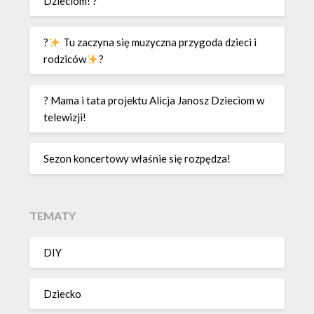
Dzieciom! ?
?
Tu zaczyna się muzyczna przygoda dzieci i
rodziców
?
? Mama i tata projektu Alicja Janosz Dzieciom w
telewizji!
Sezon koncertowy właśnie się rozpędza!
TEMATY
DIY
Dziecko