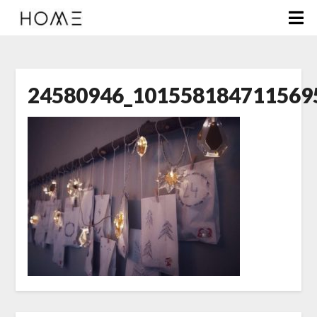
24580946_101558184711569