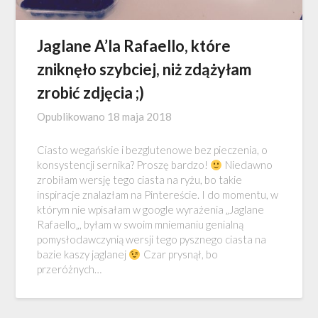
Jaglane A’la Rafaello, które
zniknęło szybciej, niż zdążyłam
zrobić zdjęcia ;)
Opublikowano
18 maja 2018
Ciasto wegańskie i bezglutenowe bez pieczenia, o
konsystencji sernika? Proszę bardzo!
Niedawno
zrobiłam wersję tego ciasta na ryżu, bo takie
inspiracje znalazłam na Pintereście. I do momentu, w
którym nie wpisałam w google wyrażenia „Jaglane
Rafaello„, byłam w swoim mniemaniu genialną
pomysłodawczynią wersji tego pysznego ciasta na
bazie kaszy jaglanej
Czar prysnął, bo
przeróżnych…