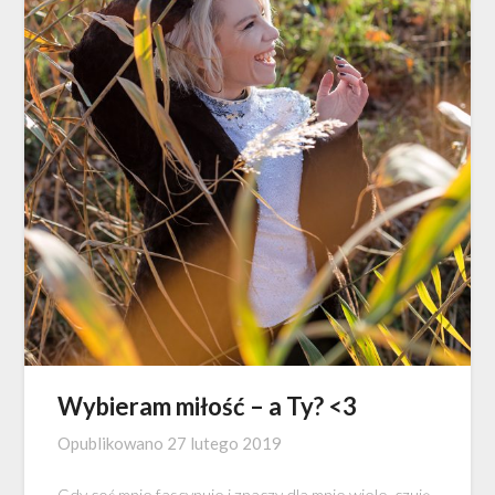
Wybieram miłość – a Ty? <3
Opublikowano
27 lutego 2019
Gdy coś mnie fascynuje i znaczy dla mnie wiele, czuję