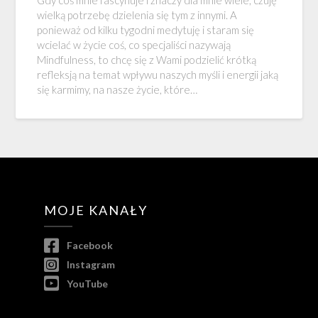
wielką potrzebę dzielenia się tym z innymi. A
ponieważ od kilku tygodni medytuję i staram się
wcielać w życie coś, co specjaliści nazywają
Mindfulness, to chcę się z Wami podzielić krótką
refleksją na temat wpływu naszych myśli i energii jaką
się karmimy, na nasze życie, które…
MOJE KANAŁY
Facebook
Instagram
YouTube