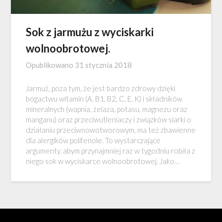
Sok z jarmużu z wyciskarki
wolnoobrotowej.
Opublikowano
31 stycznia 2018
Jarmuż, poza tym, że jest bardzo zdrowy dzięki
bogactwu witamin (A, B1, B2, C, E, K) i składników
mineralnych (wapnia, żelaza, potasu, magnezu oraz
manganu) oraz przeciwutleniaczy i związków siarki o
działaniu przeciwnowotworowym, ma też zbawienne
dla alergików polifenole. To wystarczające
argumenty, abym przynajmniej raz w tygodniu robiła z
niego sok w wyciskarce wolnoobrotowej. Jako…