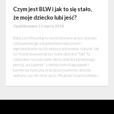
Czym jest BLW i jak to się stało,
że moje dziecko lubi jeść?
Opublikowano
13 marca 2018
Baby Led Weaning to kontrolowane przez dziecko
odstawianie go od pokarmów mlecznych i
wprowadzanie na ich miejsce pokarmów stałych. Jak
to? Kontrolowane przez małe dziecko? Tak! To
naturalne rozszerzanie diety dziecka karmionego
piersią „na żądanie” z ominięciem etapu papek i
karmienia łyżeczką oraz pozostawienie dziecku
wyboru, czy i ile chce zjeść. My przez to przeszliśmy…