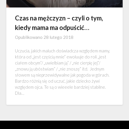
Czas na mężczyzn – czyli o tym,
kiedy mama ma odpuścić…
Opublikowano
28 lutego 2018
Uczucia, jakich maluch doświadcza względem mamy,
która od „jest częścią mnie” ewoluuje do roli „jest
ciałem obcym”/ „uwielbiam ją” / „nie cierpię jej”/
„znowu ją ubóstwiam” / „nie znoszę” itd. Jednym
słowem są nieprzewidywalne jak pogoda w górach.
Bardzo różnią się od uczuć, jakie dziecko żywi
względem ojca. Te są o wieeele bardziej stabilne.
Dla…