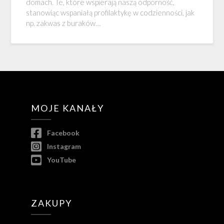
domach. Te, które wspierają naszą odporność,
stanowiąc wspaniałą profilaktykę w codzienności, jak
np. zakwas z buraków…
MOJE KANAŁY
Facebook
Instagram
YouTube
ZAKUPY