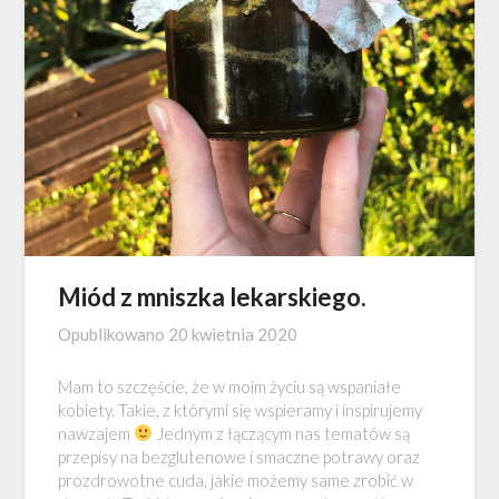
Miód z mniszka lekarskiego.
Opublikowano
20 kwietnia 2020
Mam to szczęście, że w moim życiu są wspaniałe
kobiety. Takie, z którymi się wspieramy i inspirujemy
nawzajem
Jednym z łączącym nas tematów są
przepisy na bezglutenowe i smaczne potrawy oraz
prozdrowotne cuda, jakie możemy same zrobić w