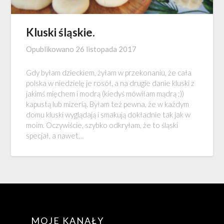
Kluski śląskie.
Opublikowano
26 listopada 2017
Gdy byłam dzieckiem, żyłam w przekonaniu, że cała
polska w niedzielę je rosół, a na drugie danie kluski z
jakimś mięchem i modrą (kiedyś mówiłam mądrą ;))
kapustą lub mizerią. Byłam też pewna, że w każdym
domu kluski wyglądają i smakują dokładnie tak jak w
moim. Oczywiście, szybko odkryłam, że to śląski
specjał, a nawet…
MOJE KANAŁY