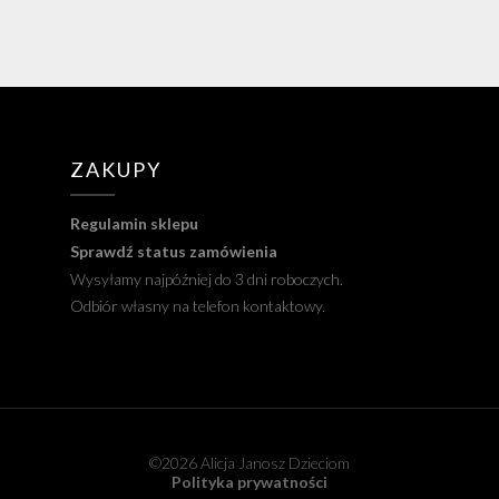
ZAKUPY
Regulamin sklepu
Sprawdź status zamówienia
Wysyłamy najpóźniej do 3 dni roboczych.
Odbiór własny na telefon kontaktowy.
©2026 Alicja Janosz Dzieciom
Polityka prywatności