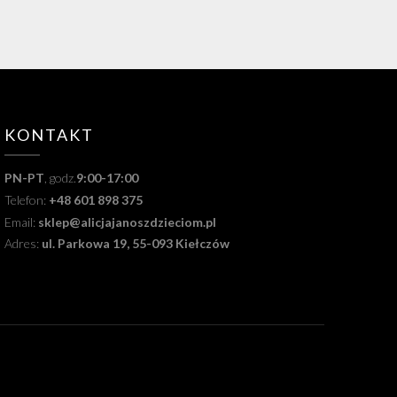
KONTAKT
PN-PT
, godz.
9:00-17:00
Telefon:
+48 601 898 375
Email:
sklep@alicjajanoszdzieciom.pl
Adres:
ul. Parkowa 19, 55-093 Kiełczów