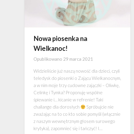
Nowa piosenka na
Wielkanoc!
Opublikowano
29 marca 2021
Widzieliście już naszą nowość dla dzieci, czyli
teledysk do piosenki o Zającu Wielkanocnym,
a w nim moje trzy cudowne zajączki – Oliwkę,
Celinkę i Tymka? Proponuję wspólne
śpiewanie i… kicanie w refrenie! Taki
challange dla dorosłych
Spróbujcie nie
zważając na to co kto sobie pomyśli (włącznie
z naszym wewnętrznym głosem surowego
krytyka), zapomnieć się i tańczyć! I…