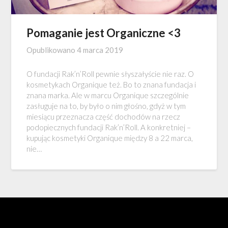
Pomaganie jest Organiczne <3
Opublikowano
4 marca 2019
O fundacji Rak’n’Roll pewnie słyszałyście nie raz. O
kosmetykach Organique też. Bo to znana fundacja i
znana marka. Ale w marcu Organique szczególnie
zasługuje na to, by było o nim głośno, gdyż w tym
miesiącu przeznacza część dochodów na rzecz
podopiecznych fundacji Rak’n’Roll. A konkretniej –
kupując kosmetyki Organique między 8 a 22 marca,
nie…