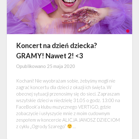
Koncert na dzień dziecka?
GRAMY! Nawet 2! <3
Opublikowano
25 maja 2020
Kochani! Nie wyobrażam sobie, żebyśmy mogli nie
zagrać koncertu dla dzieci z okazji ich święta. W
obecnej sytuacji przenosimy się do sieci. Zapraszam
wszytskie dzieci w niedzielę 31.05 o godz. 13:00 na
FaceBook’a klubu muzycznego VERTIGO, gdzie
zobaczycie i usłyszycie mnie z moim cudownym
zespołem w koncercie ALICJA JANOSZ DZIECIOM
z cyklu „Ogrody Szarego”
…