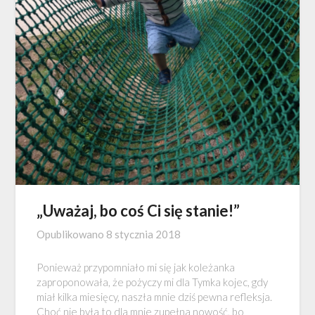
„Uważaj, bo coś Ci się stanie!”
Opublikowano
8 stycznia 2018
Ponieważ przypomniało mi się jak koleżanka
zaproponowała, że pożyczy mi dla Tymka kojec, gdy
miał kilka miesięcy, naszła mnie dziś pewna refleksja.
Choć nie była to dla mnie zupełna nowość, bo