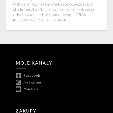
widywałam już maluchy zamknięte w „bezpiecznej
strefie”, możliwość umieszczenia w kojcu własnego
dziecka wydała mi się czymś dziwnym. BRAK
MOŻLIWOŚCI NAUKI TO BRAK…
MOJE KANAŁY
Facebook
Instagram
YouTube
ZAKUPY