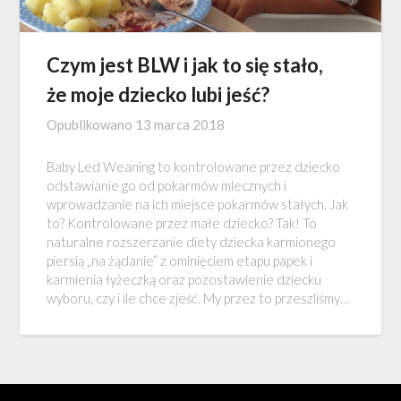
Czym jest BLW i jak to się stało,
że moje dziecko lubi jeść?
Opublikowano
13 marca 2018
Baby Led Weaning to kontrolowane przez dziecko
odstawianie go od pokarmów mlecznych i
wprowadzanie na ich miejsce pokarmów stałych. Jak
to? Kontrolowane przez małe dziecko? Tak! To
naturalne rozszerzanie diety dziecka karmionego
piersią „na żądanie” z ominięciem etapu papek i
karmienia łyżeczką oraz pozostawienie dziecku
wyboru, czy i ile chce zjeść. My przez to przeszliśmy…