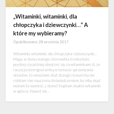
„Witaminki, witaminki, dla
chłopczyka i dziewczynki…” A
które my wybieramy?
Opublikowano
28 września 2017
Witaminki, witaminki, dla chłopczyka i dziewczynki…
Mając w domu małego chorowitka trzeba było
prędzej czy później obejrzeć się za witaminkami. A, że
raczej jestem ignorantką w temacie sprawdzania
składów, to właściwie zbyt dużego reaserchu nie
robiłam i nie nauczona doświadczeniem, bo niby skąd
miałam to wynieść, z domu? Kupiłam zwykłe witaminki
w aptece. Nawet nie…