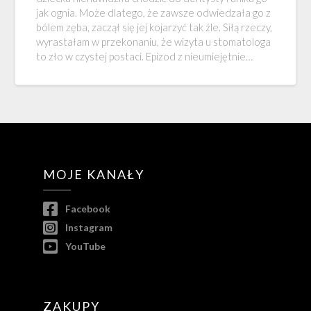
jak ognia. Może dlatego, że zawsze odwiedzała go z
bólem zęba, zaczął się jej kojarzyć tak źle. Siłą rzeczy,
wyrastałam w przekonaniu, że wizyta u stomatologa
to zło w czystej postaci. Epizod z nieumiejętnie…
MOJE KANAŁY
Facebook
Instagram
YouTube
ZAKUPY