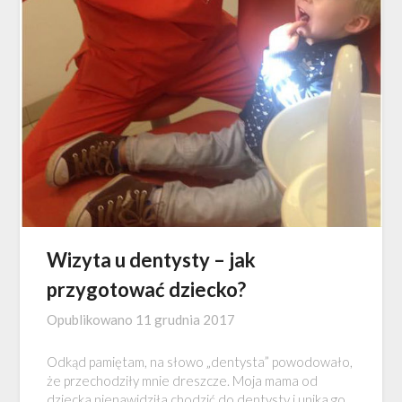
Wizyta u dentysty – jak
przygotować dziecko?
Opublikowano
11 grudnia 2017
Odkąd pamiętam, na słowo „dentysta” powodowało,
że przechodziły mnie dreszcze. Moja mama od
dziecka nienawidziła chodzić do dentysty i unika go