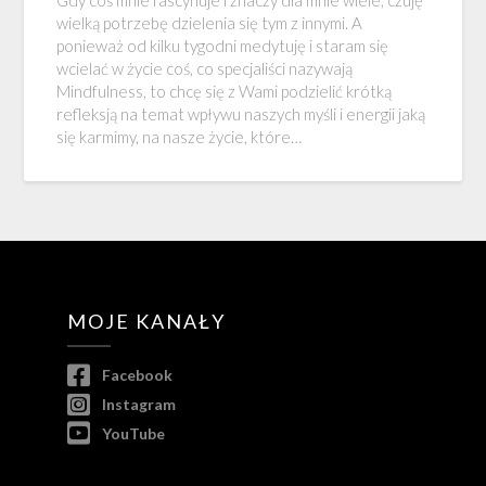
wielką potrzebę dzielenia się tym z innymi. A
ponieważ od kilku tygodni medytuję i staram się
wcielać w życie coś, co specjaliści nazywają
Mindfulness, to chcę się z Wami podzielić krótką
refleksją na temat wpływu naszych myśli i energii jaką
się karmimy, na nasze życie, które…
MOJE KANAŁY
Facebook
Instagram
YouTube