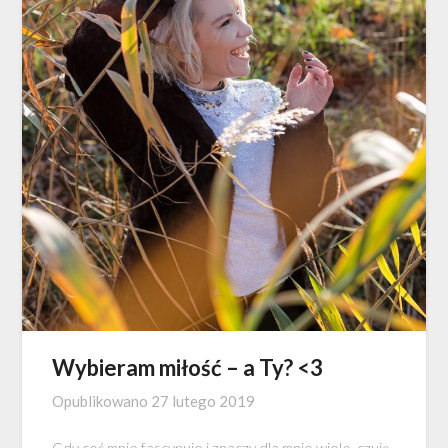
Wybieram miłość – a Ty? <3
Opublikowano
27 lutego 2019
Gdy coś mnie fascynuje i znaczy dla mnie wiele, czuję