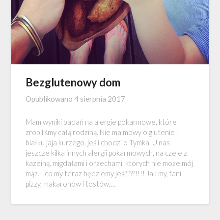
Bezglutenowy dom
Opublikowano
4 sierpnia 2017
Mam wyniki badań na alergie pokarmowe, które
zrobiliśmy całą rodziną. Nie ma mowy o glutenie i
białku jaja kurzego, jeśli chodzi o Tymka. U nas
jeszcze kilka innych alergii pokarmowych, na czele z
kazeiną, migdałami i orzechami, których nie może mój
mąż. I co my teraz będziemy jeść???!!!! Jak my, fani
pizzy, makaronów i tostów,…