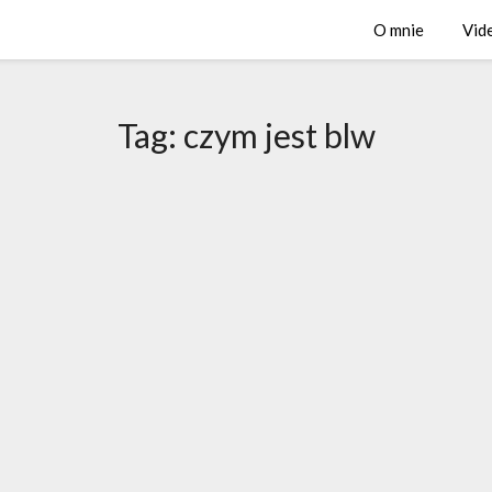
O mnie
Vid
Tag:
czym jest blw