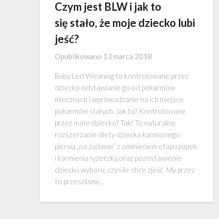
Czym jest BLW i jak to
się stało, że moje dziecko lubi
jeść?
Opublikowano
13 marca 2018
Baby Led Weaning to kontrolowane przez
dziecko odstawianie go od pokarmów
mlecznych i wprowadzanie na ich miejsce
pokarmów stałych. Jak to? Kontrolowane
przez małe dziecko? Tak! To naturalne
rozszerzanie diety dziecka karmionego
piersią „na żądanie” z ominięciem etapu papek
i karmienia łyżeczką oraz pozostawienie
dziecku wyboru, czy i ile chce zjeść. My przez
to przeszliśmy…