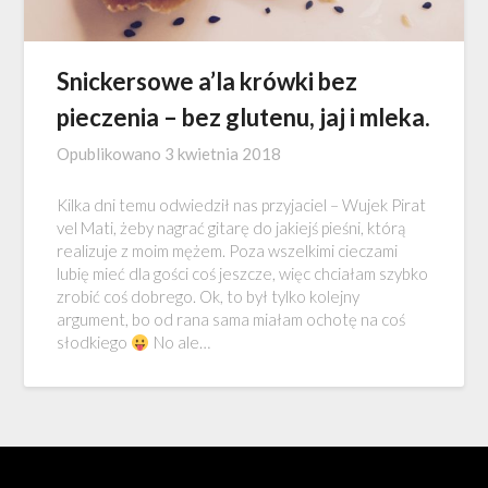
Snickersowe a’la krówki bez
pieczenia – bez glutenu, jaj i mleka.
Opublikowano
3 kwietnia 2018
Kilka dni temu odwiedził nas przyjaciel – Wujek Pirat
vel Mati, żeby nagrać gitarę do jakiejś pieśni, którą
realizuje z moim mężem. Poza wszelkimi cieczami
lubię mieć dla gości coś jeszcze, więc chciałam szybko
zrobić coś dobrego. Ok, to był tylko kolejny
argument, bo od rana sama miałam ochotę na coś
słodkiego
No ale…