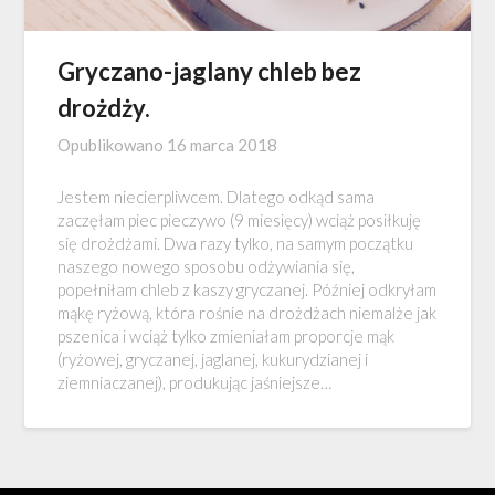
Gryczano-jaglany chleb bez
drożdży.
Opublikowano
16 marca 2018
Jestem niecierpliwcem. Dlatego odkąd sama
zaczęłam piec pieczywo (9 miesięcy) wciąż posiłkuję
się drożdżami. Dwa razy tylko, na samym początku
naszego nowego sposobu odżywiania się,
popełniłam chleb z kaszy gryczanej. Później odkryłam
mąkę ryżową, która rośnie na drożdżach niemalże jak
pszenica i wciąż tylko zmieniałam proporcje mąk
(ryżowej, gryczanej, jaglanej, kukurydzianej i
ziemniaczanej), produkując jaśniejsze…