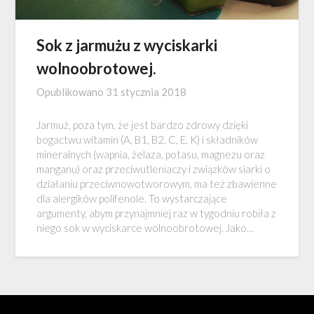
Sok z jarmużu z wyciskarki
wolnoobrotowej.
Opublikowano
31 stycznia 2018
Jarmuż, poza tym, że jest bardzo zdrowy dzięki
bogactwu witamin (A, B1, B2, C, E, K) i składników
mineralnych (wapnia, żelaza, potasu, magnezu oraz
manganu) oraz przeciwutleniaczy i związków siarki o
działaniu przeciwnowotworowym, ma też zbawienne
dla alergików polifenole. To wystarczające
argumenty, abym przynajmniej raz w tygodniu robiła z
niego sok w wyciskarce wolnoobrotowej. Jako…