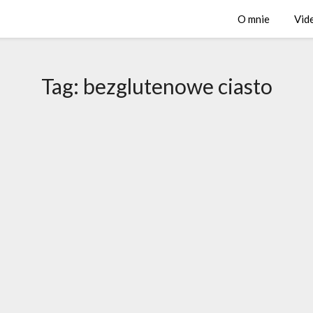
O mnie
Vid
Tag:
bezglutenowe ciasto