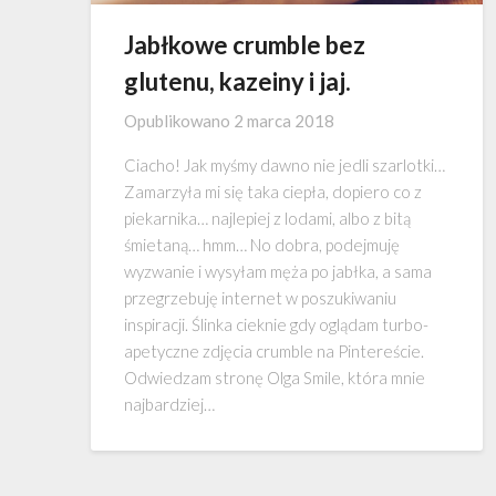
Jabłkowe crumble bez
glutenu, kazeiny i jaj.
Opublikowano
2 marca 2018
Ciacho! Jak myśmy dawno nie jedli szarlotki…
Zamarzyła mi się taka ciepła, dopiero co z
piekarnika… najlepiej z lodami, albo z bitą
śmietaną… hmm… No dobra, podejmuję
wyzwanie i wysyłam męża po jabłka, a sama
przegrzebuję internet w poszukiwaniu
inspiracji. Ślinka cieknie gdy oglądam turbo-
apetyczne zdjęcia crumble na Pintereście.
Odwiedzam stronę Olga Smile, która mnie
najbardziej…