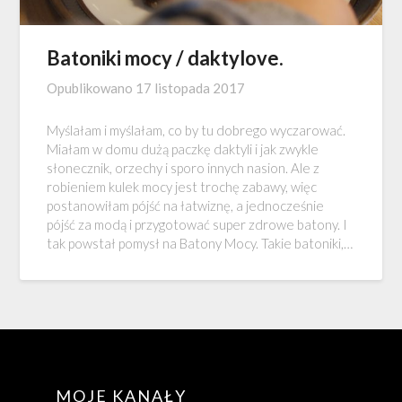
Batoniki mocy / daktylove.
Opublikowano
17 listopada 2017
Myślałam i myślałam, co by tu dobrego wyczarować.
Miałam w domu dużą paczkę daktyli i jak zwykle
słonecznik, orzechy i sporo innych nasion. Ale z
robieniem kulek mocy jest trochę zabawy, więc
postanowiłam pójść na łatwiznę, a jednocześnie
pójść za modą i przygotować super zdrowe batony. I
tak powstał pomysł na Batony Mocy. Takie batoniki,…
MOJE KANAŁY